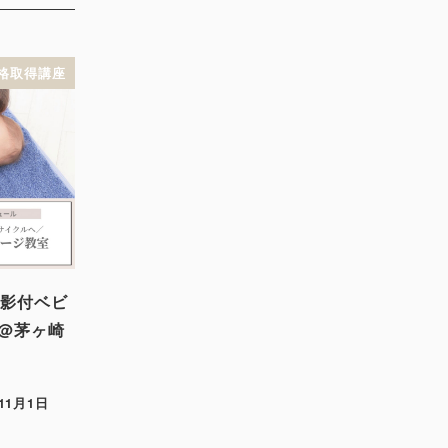
格取得講座
撮影付ベビ
@茅ヶ崎
年11月1日